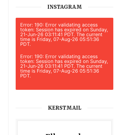
INSTAGRAM
Error: 190: Error validating access
token: Session has expired on Sunday,
21-Jun-26 03:11:41 PDT. The current
time is Friday, 07-Aug-26 05:51:36
PDT.
Error: 190: Error validating access
token: Session has expired on Sunday,
21-Jun-26 03:11:41 PDT. The current
time is Friday, 07-Aug-26 05:51:36
PDT.
KERSTMAIL