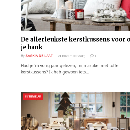
De allerleukste kerstkussens voor 
je bank
By
SASKIA DE LAAT
21 november 2015
1
Had je ‘m vorig jaar gelezen, mijn artikel met toffe
kerstkussens? Ik heb gewoon iets…
INTERIEUR