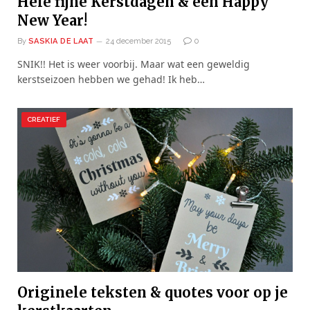
Hele fijne Kerstdagen & een Happy
New Year!
By
SASKIA DE LAAT
24 december 2015
0
SNIK!! Het is weer voorbij. Maar wat een geweldig
kerstseizoen hebben we gehad! Ik heb…
CREATIEF
Originele teksten & quotes voor op je