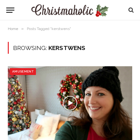
»
Home
Posts Tagged "kerstwens"
BROWSING:
KERSTWENS
AMUSEMENT