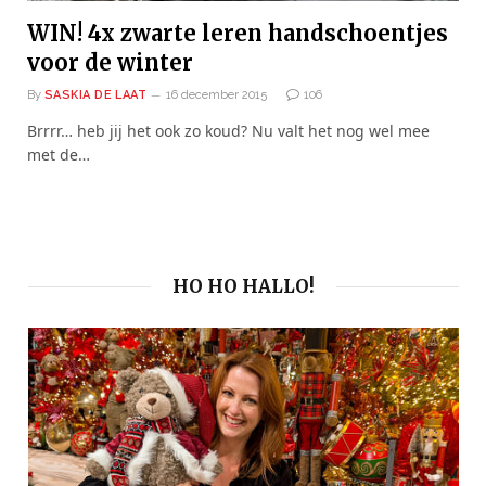
WIN! 4x zwarte leren handschoentjes
voor de winter
By
SASKIA DE LAAT
16 december 2015
106
Brrrr… heb jij het ook zo koud? Nu valt het nog wel mee
met de…
HO HO HALLO!