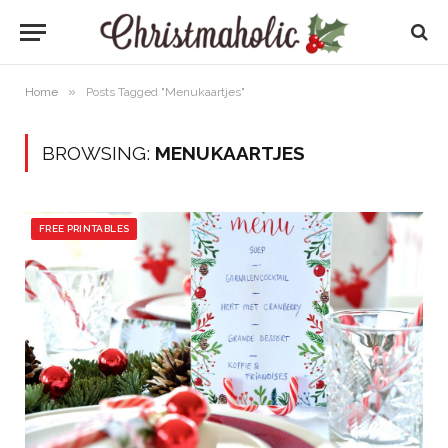
»
Home
Posts Tagged "Menukaartjes"
BROWSING:
MENUKAARTJES
FREE PRINTABLES