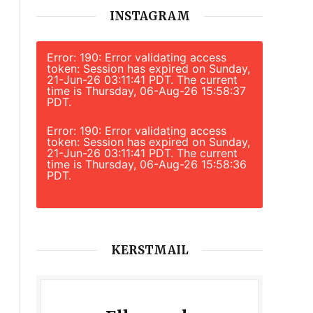
INSTAGRAM
Error: 190: Error validating access
token: Session has expired on Sunday,
21-Jun-26 03:11:41 PDT. The current
time is Thursday, 06-Aug-26 15:58:37
PDT.
Error: 190: Error validating access
token: Session has expired on Sunday,
21-Jun-26 03:11:41 PDT. The current
time is Thursday, 06-Aug-26 15:58:36
PDT.
KERSTMAIL