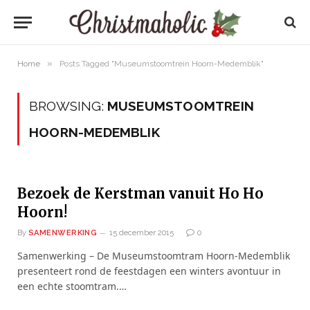
»
Home
Posts Tagged "Museumstoomtrein Hoorn-Medemblik"
BROWSING:
MUSEUMSTOOMTREIN
HOORN-MEDEMBLIK
Bezoek de Kerstman vanuit Ho Ho
Hoorn!
By
SAMENWERKING
15 december 2015
0
Samenwerking – De Museumstoomtram Hoorn-Medemblik
presenteert rond de feestdagen een winters avontuur in
een echte stoomtram.…