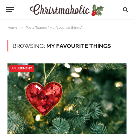
»
Home
Posts Tagged "My favourite things"
BROWSING:
MY FAVOURITE THINGS
AMUSEMENT