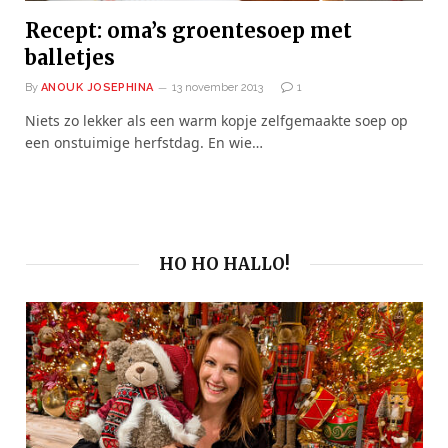
Recept: oma’s groentesoep met
balletjes
By
ANOUK JOSEPHINA
13 november 2013
1
Niets zo lekker als een warm kopje zelfgemaakte soep op
een onstuimige herfstdag. En wie…
HO HO HALLO!