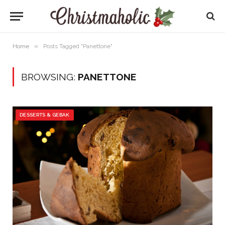
»
Home
Posts Tagged "Panettone"
BROWSING:
PANETTONE
DESSERTS & GEBAK