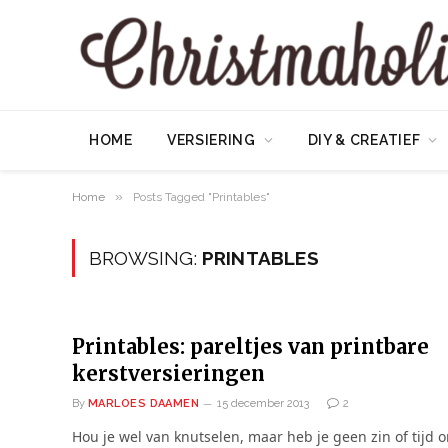
HOME
VERSIERING
DIY & CREATIEF
»
Home
Posts Tagged "Printables"
BROWSING:
PRINTABLES
Printables: pareltjes van printbare
kerstversieringen
By
MARLOES DAAMEN
15 december 2013
2
Hou je wel van knutselen, maar heb je geen zin of tijd 