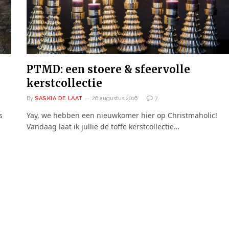
PTMD: een stoere & sfeervolle
g
kerstcollectie
By
SASKIA DE LAAT
26 augustus 2016
7
s
Yay, we hebben een nieuwkomer hier op Christmaholic!
Vandaag laat ik jullie de toffe kerstcollectie…