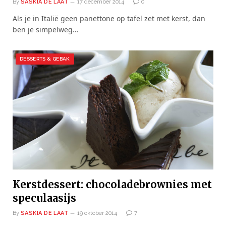
By
SASKIA DE LAAT
17 december 2014
0
Als je in Italië geen panettone op tafel zet met kerst, dan
ben je simpelweg…
DESSERTS & GEBAK
Kerstdessert: chocoladebrownies met
speculaasijs
By
SASKIA DE LAAT
19 oktober 2014
7