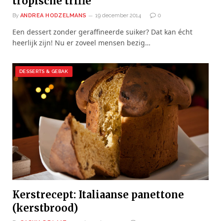
tropische trifle
By
ANDREA HODZELMANS
19 december 2014
0
Een dessert zonder geraffineerde suiker? Dat kan écht
heerlijk zijn! Nu er zoveel mensen bezig…
DESSERTS & GEBAK
Kerstrecept: Italiaanse panettone
(kerstbrood)