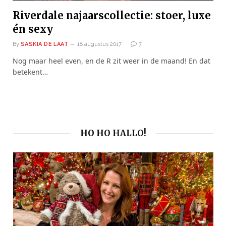
Riverdale najaarscollectie: stoer, luxe
én sexy
By
SASKIA DE LAAT
18 augustus 2017
7
Nog maar heel even, en de R zit weer in de maand! En dat
betekent…
HO HO HALLO!