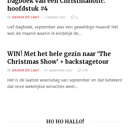
Dagboek van een Christmaholic:
hoofdstuk #4
By
SASKIA DE LAAT
2 oktober 2017
5
Lief dagboek, september was een geweldige maand! Het
was de maand waarin ik eindelijk de…
WIN! Met het hele gezin naar ‘The
Christmas Show’ + backstagetour
By
SASKIA DE LAAT
27 september 2017
278
Het is de laatste woensdag van september en dat betekent
dat onze wekelijkse winacties weer…
HO HO HALLO!