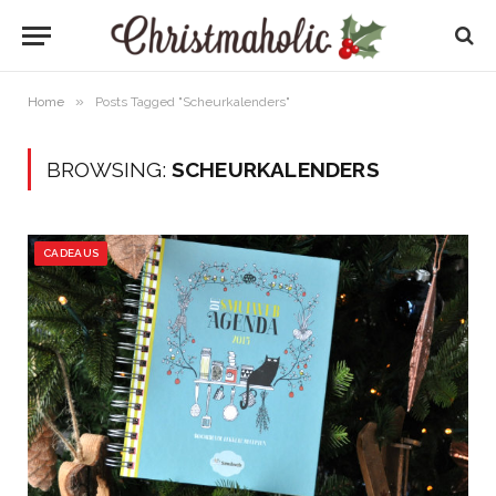
»
Home
Posts Tagged "Scheurkalenders"
BROWSING:
SCHEURKALENDERS
CADEAUS