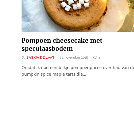
Pompoen cheesecake met
speculaasbodem
By
SASKIA DE LAAT
24 november 2018
3
Omdat ik nog een blikje pompoenpuree over had van d
pumpkin spice maple tarts die…