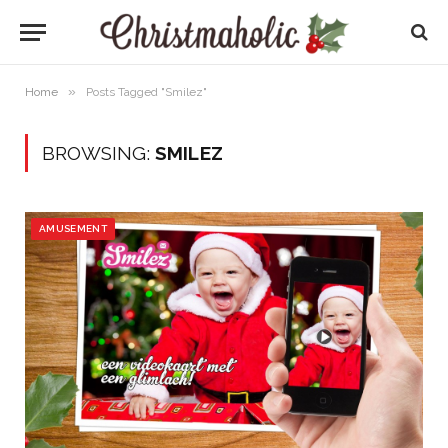
»
Home
Posts Tagged "Smilez"
BROWSING:
SMILEZ
AMUSEMENT