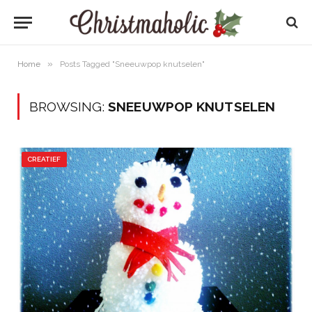
»
Home
Posts Tagged "Sneeuwpop knutselen"
BROWSING:
SNEEUWPOP KNUTSELEN
CREATIEF