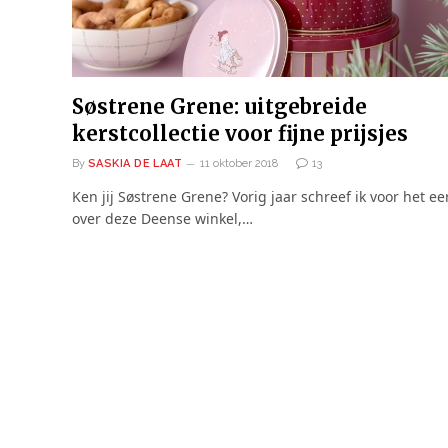
Søstrene Grene: uitgebreide
kerstcollectie voor fijne prijsjes
By
SASKIA DE LAAT
11 oktober 2018
13
Ken jij Søstrene Grene? Vorig jaar schreef ik voor het ee
over deze Deense winkel,…