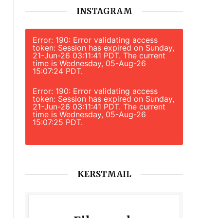
INSTAGRAM
Error: 190: Error validating access
token: Session has expired on Sunday,
21-Jun-26 03:11:41 PDT. The current
time is Wednesday, 05-Aug-26
15:07:24 PDT.
Error: 190: Error validating access
token: Session has expired on Sunday,
21-Jun-26 03:11:41 PDT. The current
time is Wednesday, 05-Aug-26
15:07:25 PDT.
KERSTMAIL