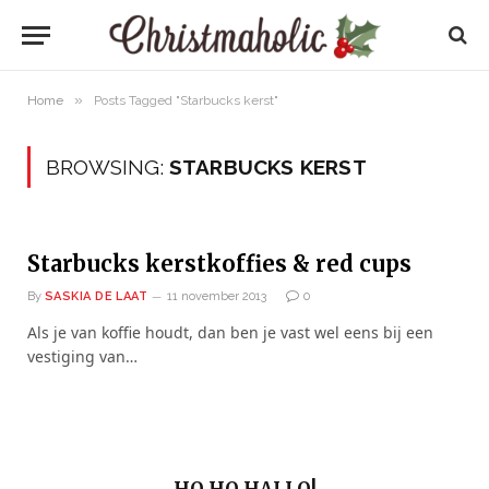
»
Home
Posts Tagged "Starbucks kerst"
BROWSING:
STARBUCKS KERST
Starbucks kerstkoffies & red cups
By
SASKIA DE LAAT
11 november 2013
0
Als je van koffie houdt, dan ben je vast wel eens bij een
vestiging van…