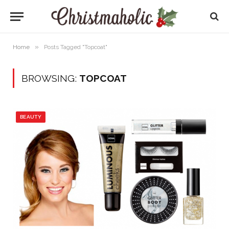
»
Home
Posts Tagged "Topcoat"
BROWSING:
TOPCOAT
BEAUTY