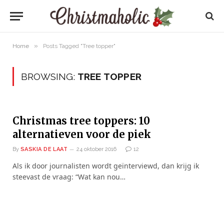
»
Home
Posts Tagged "Tree topper"
BROWSING:
TREE TOPPER
Christmas tree toppers: 10
alternatieven voor de piek
By
SASKIA DE LAAT
24 oktober 2016
12
Als ik door journalisten wordt geïnterviewd, dan krijg ik
steevast de vraag: “Wat kan nou…