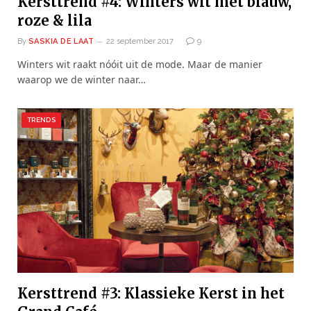
Kersttrend #4: Winters wit met blauw,
roze & lila
By
SASKIA DE LAAT
22 september 2017
9
Winters wit raakt nóóit uit de mode. Maar de manier
waarop we de winter naar…
TRENDS
Kersttrend #3: Klassieke Kerst in het