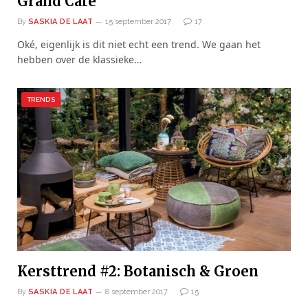
Grand Café
By
SASKIA DE LAAT
15 september 2017
17
Oké, eigenlijk is dit niet echt een trend. We gaan het
hebben over de klassieke…
TRENDS
Kersttrend #2: Botanisch & Groen
By
SASKIA DE LAAT
8 september 2017
15