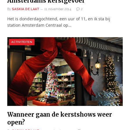
Amsterdams kerstgevoel
By
SASKIA DE LAAT
11 november 2014
2
Het is donderdagochtend, een uur of 11, en ik sta bij
station Amsterdam Centraal op…
ACTIVITEITEN
Wanneer gaan de kerstshows weer
open?