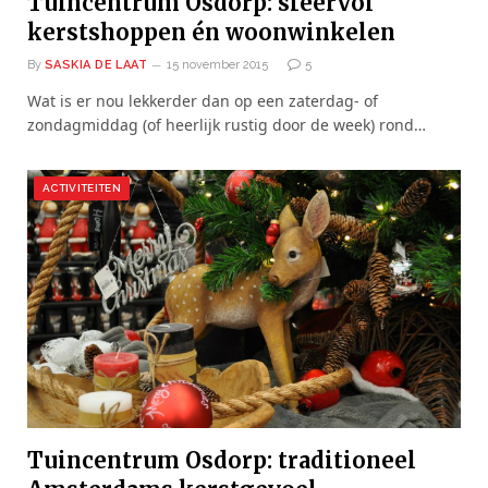
Tuincentrum Osdorp: sfeervol
kerstshoppen én woonwinkelen
By
SASKIA DE LAAT
15 november 2015
5
Wat is er nou lekkerder dan op een zaterdag- of
zondagmiddag (of heerlijk rustig door de week) rond…
ACTIVITEITEN
Tuincentrum Osdorp: traditioneel