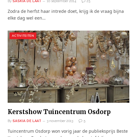
By
SASKIA DE LAAT
10 september 2014
25
Zodra de herfst haar intrede doet, krijg ik de vraag bijna
elke dag wel een…
ACTIVITEITEN
Kerstshow Tuincentrum Osdorp
By
SASKIA DE LAAT
3 november 2013
5
Tuincentrum Osdorp won vorig jaar de publieksprijs Beste