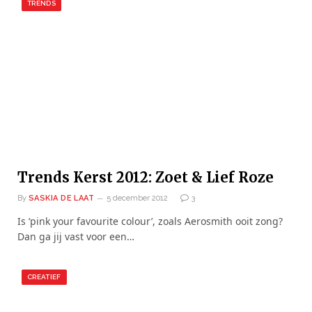
TRENDS
Trends Kerst 2012: Zoet & Lief Roze
By
SASKIA DE LAAT
5 december 2012
3
Is ‘pink your favourite colour’, zoals Aerosmith ooit zong?
Dan ga jij vast voor een…
CREATIEF