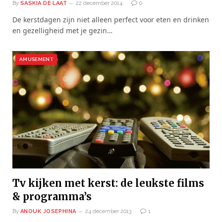
By
SASKIA DE LAAT
22 december 2014
0
De kerstdagen zijn niet alleen perfect voor eten en drinken
en gezelligheid met je gezin…
AMUSEMENT
Tv kijken met kerst: de leukste films
& programma’s
By
ANOUK JOSEPHINA
24 december 2013
1