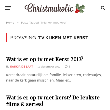
»
Home
Posts Tagged "Tv kijken met kerst"
BROWSING:
TV KIJKEN MET KERST
Wat is er op tv met Kerst 2017?
By
SASKIA DE LAAT
12 december 2017
8
Kerst draait natuurlijk om familie, lekker eten, cadeautjes,
naar de kerk gaan misschien. Maar er…
Wat is er op tv met kerst? De leukste
films & series!