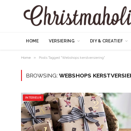
HOME
VERSIERING
DIY & CREATIEF
»
Home
Posts Tagged "Webshops kerstversiering"
BROWSING:
WEBSHOPS KERSTVERSIE
INTERIEUR