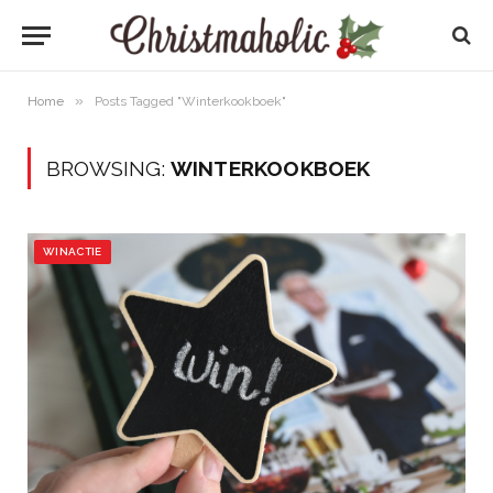
»
Home
Posts Tagged "Winterkookboek"
BROWSING:
WINTERKOOKBOEK
WINACTIE