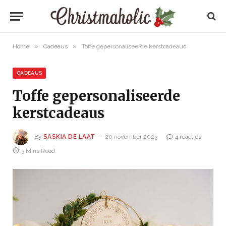
»
»
Home
Cadeaus
Toffe gepersonaliseerde kerstcadeaus
CADEAUS
Toffe gepersonaliseerde
kerstcadeaus
By
SASKIA DE LAAT
20 november 2023
4 reacties
3 Mins Read