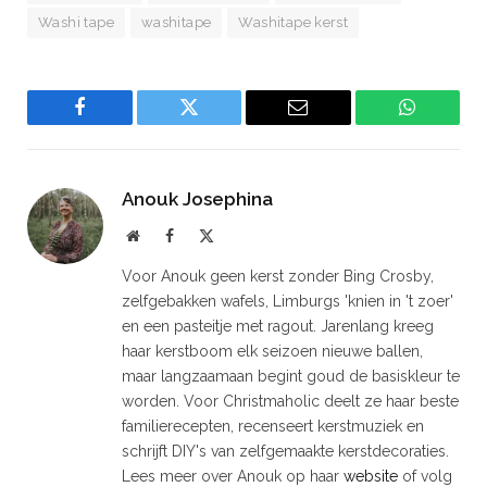
Washi tape
washitape
Washitape kerst
Facebook
Twitter
Email
WhatsAp
Anouk Josephina
Website
Facebook
X
(Twitter)
Voor Anouk geen kerst zonder Bing Crosby,
zelfgebakken wafels, Limburgs 'knien in 't zoer'
en een pasteitje met ragout. Jarenlang kreeg
haar kerstboom elk seizoen nieuwe ballen,
maar langzaamaan begint goud de basiskleur te
worden. Voor Christmaholic deelt ze haar beste
familierecepten, recenseert kerstmuziek en
schrijft DIY's van zelfgemaakte kerstdecoraties.
Lees meer over Anouk op haar
website
of volg