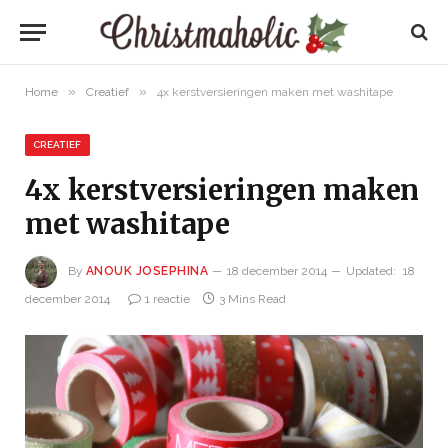
»
»
Home
Creatief
4x kerstversieringen maken met washitape
CREATIEF
4x kerstversieringen maken
met washitape
By
ANOUK JOSEPHINA
18 december 2014
Updated:
18
december 2014
1 reactie
3 Mins Read