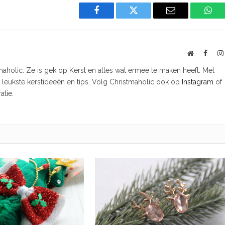
Facebook
Twitter
Email
Wha
Website
Faceb
tmaholic. Ze is gek op Kerst en alles wat ermee te maken heeft. Met
e leukste kerstideeën en tips. Volg Christmaholic ook op
Instagram
of
atie.