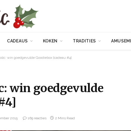
CADEAUS
KOKEN
TRADITIES
AMUSEM
holic: win goedgevulde Goodiebox [cadeau #4]
c: win goedgevulde
#4]
ember 2015
169 reacties
2 Mins Read