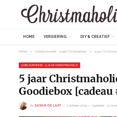
HOME
VERSIERING
DIY & CREATIEF
»
»
Home
Jubileumweek - 5 jaar Christmaholic
5 jaar Christma
JUBILEUMWEEK - 5 JAAR CHRISTMAHOLIC
5 jaar Christmaholi
Goodiebox [cadeau 
By
SASKIA DE LAAT
1 oktober 2015
Updated:
12 nov