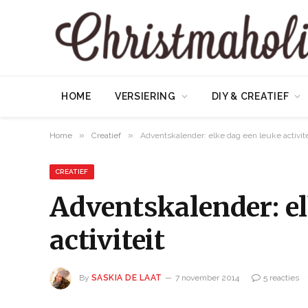
HOME
VERSIERING
DIY & CREATIEF
»
»
Home
Creatief
Adventskalender: elke dag een leuke activite
CREATIEF
Adventskalender: el
activiteit
By
SASKIA DE LAAT
7 november 2014
5 reacties