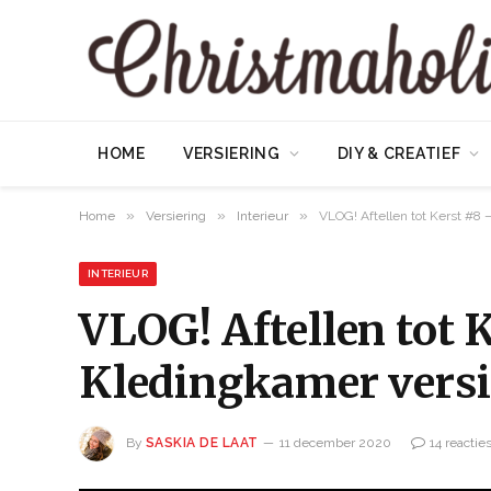
HOME
VERSIERING
DIY & CREATIEF
»
»
»
Home
Versiering
Interieur
VLOG! Aftellen tot Kerst #8
INTERIEUR
VLOG! Aftellen tot 
Kledingkamer versi
By
SASKIA DE LAAT
11 december 2020
14 reactie