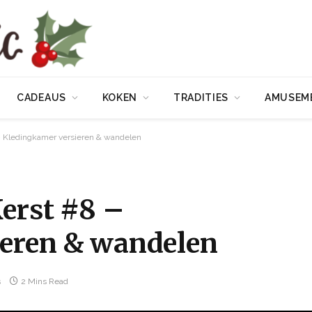
CADEAUS
KOKEN
TRADITIES
AMUSEM
 – Kledingkamer versieren & wandelen
Kerst #8 –
eren & wandelen
s
2 Mins Read