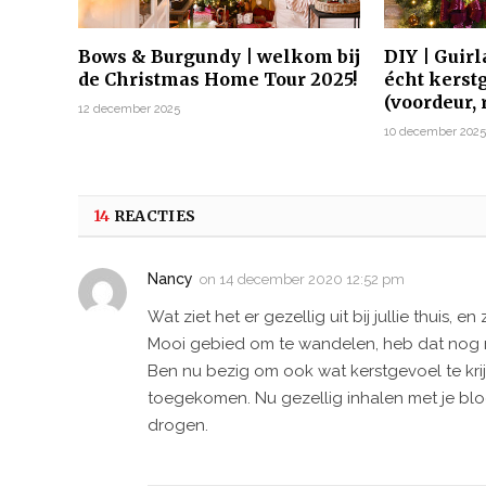
Bows & Burgundy | welkom bij
DIY | Guir
de Christmas Home Tour 2025!
écht kerst
(voordeur,
12 december 2025
10 december 202
14
REACTIES
Nancy
on
14 december 2020 12:52 pm
Wat ziet het er gezellig uit bij jullie thuis, en 
Mooi gebied om te wandelen, heb dat nog noo
Ben nu bezig om ook wat kerstgevoel te kr
toegekomen. Nu gezellig inhalen met je blog
drogen.