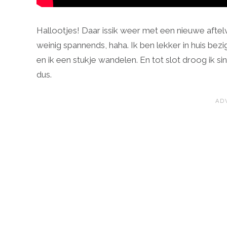
Hallootjes! Daar issik weer met een nieuwe aftelv
weinig spannends, haha. Ik ben lekker in huis be
en ik een stukje wandelen. En tot slot droog ik s
dus.