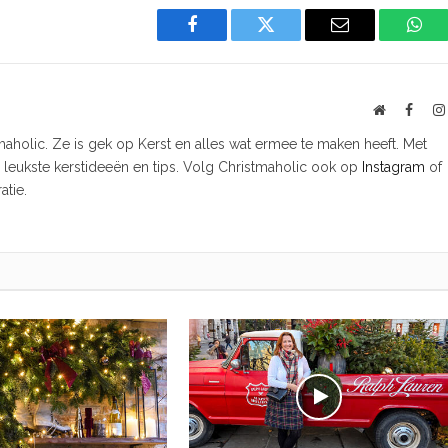
Facebook
Twitter
Email
Wha
Website
Faceb
tmaholic. Ze is gek op Kerst en alles wat ermee te maken heeft. Met
e leukste kerstideeën en tips. Volg Christmaholic ook op
Instagram
of
atie.