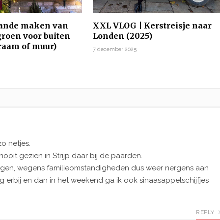
lande maken van
XXL VLOG | Kerstreisje naar
groen voor buiten
Londen (2025)
 raam of muur)
7 december 2025
5
zo netjes.
it gezien in Strijp daar bij de paarden.
ijgen, wegens familieomstandigheden dus weer nergens aan
 erbij en dan in het weekend ga ik ook sinaasappelschijfjes
REPLY