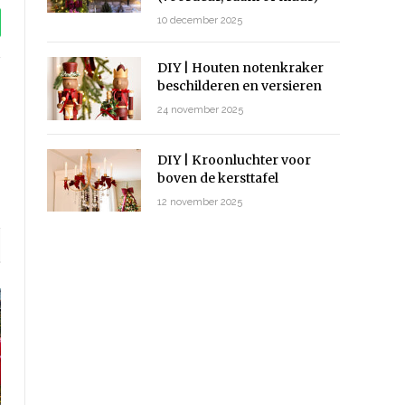
10 december 2025
tsApp
DIY | Houten notenkraker
beschilderen en versieren
ook
Instagram
24 november 2025
DIY | Kroonluchter voor
boven de kersttafel
12 november 2025