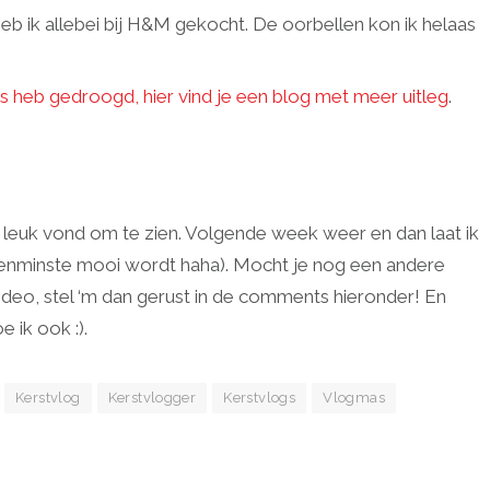
heb ik allebei bij H&M gekocht. De oorbellen kon ik helaas
es heb gedroogd, hier vind je een blog met meer uitleg
.
 leuk vond om te zien. Volgende week weer en dan laat ik
ie tenminste mooi wordt haha). Mocht je nog een andere
video, stel ‘m dan gerust in de comments hieronder! En
 ik ook :).
Kerstvlog
Kerstvlogger
Kerstvlogs
Vlogmas