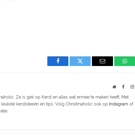
Facebook
Twitter
Email
Wha
Website
Faceb
tmaholic. Ze is gek op Kerst en alles wat ermee te maken heeft. Met
e leukste kerstideeën en tips. Volg Christmaholic ook op
Instagram
of
atie.