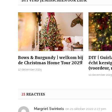
DIT VIND JE MISSCHIEN OOK LEUK
Bows & Burgundy | welkom bij
DIY | Guir
de Christmas Home Tour 2025!
écht kerst
(voordeur,
12 december 2025
10 december 202
21
REACTIES
Margriet Swinkels
on
21 oktober 2022 2:27 pm