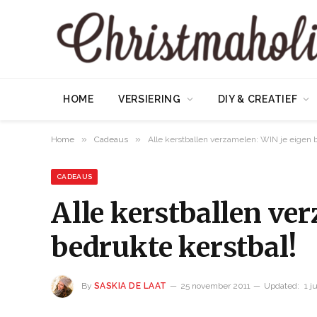
HOME
VERSIERING
DIY & CREATIEF
»
»
Home
Cadeaus
Alle kerstballen verzamelen: WIN je eigen 
CADEAUS
Alle kerstballen ve
bedrukte kerstbal!
By
SASKIA DE LAAT
25 november 2011
Updated:
1 j