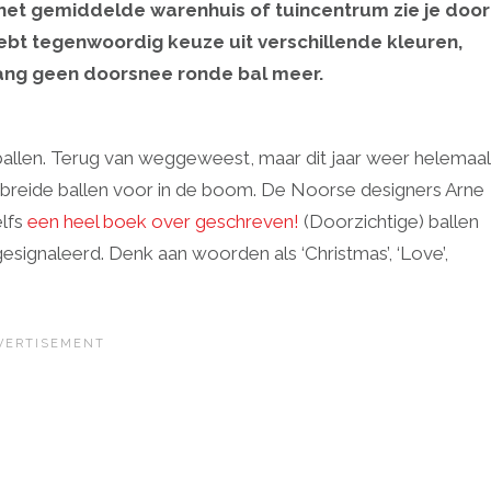
n het gemiddelde warenhuis of tuincentrum zie je door
hebt tegenwoordig keuze uit verschillende kleuren,
l lang geen doorsnee ronde bal meer.
rstballen. Terug van weggeweest, maar dit jaar weer helemaal
ke gebreide ballen voor in de boom. De Noorse designers Arne
elfs
een heel boek over geschreven!
(Doorzichtige) ballen
esignaleerd. Denk aan woorden als ‘Christmas’, ‘Love’,