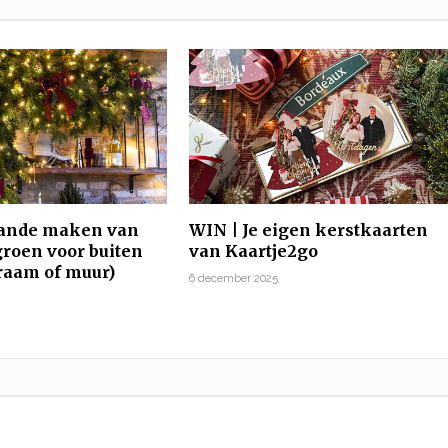
lande maken van
WIN | Je eigen kerstkaarten
groen voor buiten
van Kaartje2go
 raam of muur)
6 december 2025
5