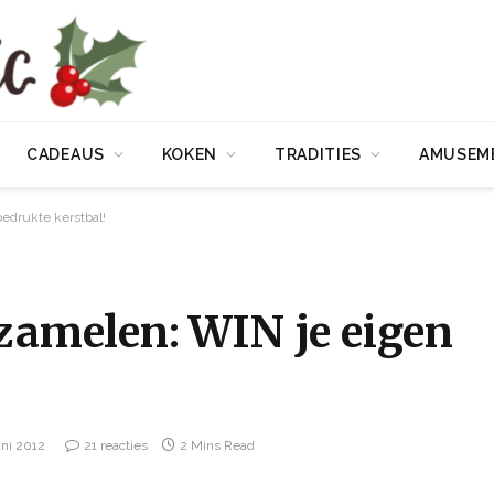
CADEAUS
KOKEN
TRADITIES
AMUSEM
bedrukte kerstbal!
rzamelen: WIN je eigen
uni 2012
21 reacties
2 Mins Read