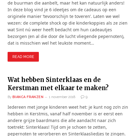
de buurman die aanbelt, maar het kan natuurlijk anders!
In deze blog vind je 6 ideetjes om de cadeaus op een
originele manier ’tevoorschijn te toveren’. Laten we wel
wezen: de complete shock op die kinderkoppies als ze zien
wat Sint nú weer heeft bedacht om hun cadeautjes
bezorgen (en al die door de lucht vliegende pepernoten),
dat is misschien wel het leukste moment…
READ MORE
Wat hebben Sinterklaas en de
Kerstman met elkaar te maken?
By
BIANCA FRANZEN
1 november 2018
9
Iedereen met jonge kinderen weet het: je kunt nog zo’n zin
hebben in Kerstmis, vanaf half november is er eerst een
andere grijze baardmans die alle aandacht naar zich
toetrekt: Sinterklaas! Tijd om je schoen te zetten,
pepernoten te verorberen en Sinterklaasliedjes te zingen.