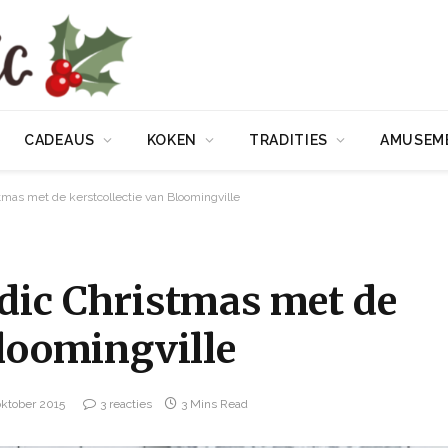
CADEAUS
KOKEN
TRADITIES
AMUSEM
tmas met de kerstcollectie van Bloomingville
rdic Christmas met de
Bloomingville
oktober 2015
3 reacties
3 Mins Read