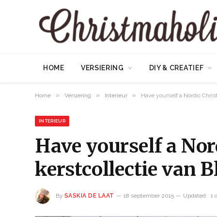
HOME
VERSIERING
DIY & CREATIEF
»
»
»
Home
Versiering
Interieur
Have yourself a Nordic Chris
INTERIEUR
Have yourself a No
kerstcollectie van 
By
SASKIA DE LAAT
18 september 2015
Updated:
1 