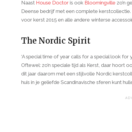
Naast
House Doctor
is ook
Bloomingville
zo’n g
Deense bedrijf met een complete kerstcollectie. 
voor kerst 2015 en alle andere winterse accessoir
The Nordic Spirit
‘A special time of year calls for a special look fo
Oftewel: zo’n speciale tijd als Kerst, daar hoort oo
dit jaar daarom met een stijlvolle Nordic kerstcol
huis in je geliefde Scandinavische sferen kunt hull