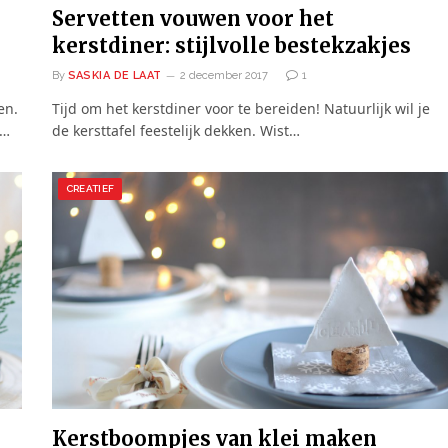
Servetten vouwen voor het
kerstdiner: stijlvolle bestekzakjes
By
SASKIA DE LAAT
2 december 2017
1
en.
Tijd om het kerstdiner voor te bereiden! Natuurlijk wil je
n…
de kersttafel feestelijk dekken. Wist…
CREATIEF
Kerstboompjes van klei maken