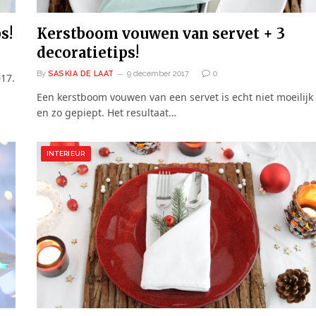
s!
Kerstboom vouwen van servet + 3
decoratietips!
By
SASKIA DE LAAT
9 december 2017
0
017.
Een kerstboom vouwen van een servet is echt niet moeilijk
en zo gepiept. Het resultaat…
INTERIEUR