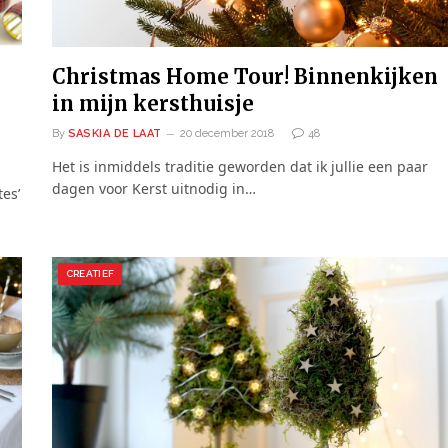
Christmas Home Tour! Binnenkijken
in mijn kersthuisje
By
SASKIA DE LAAT
20 december 2018
48
Het is inmiddels traditie geworden dat ik jullie een paar
dagen voor Kerst uitnodig in…
tes’
CREATIEF