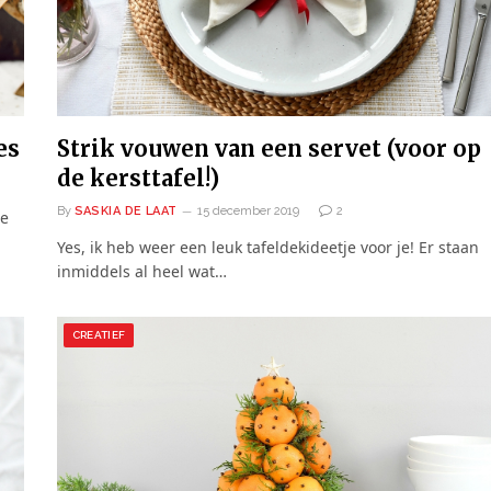
es
Strik vouwen van een servet (voor op
de kersttafel!)
By
SASKIA DE LAAT
15 december 2019
2
ie
Yes, ik heb weer een leuk tafeldekideetje voor je! Er staan
inmiddels al heel wat…
CREATIEF