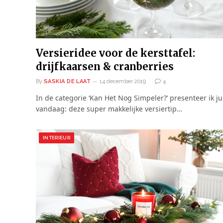
Versieridee voor de kersttafel:
drijfkaarsen & cranberries
By
SASKIA DE LAAT
14 december 2019
4
In de categorie ‘Kan Het Nog Simpeler?’ presenteer ik jul
vandaag: deze super makkelijke versiertip…
INTERIEUR