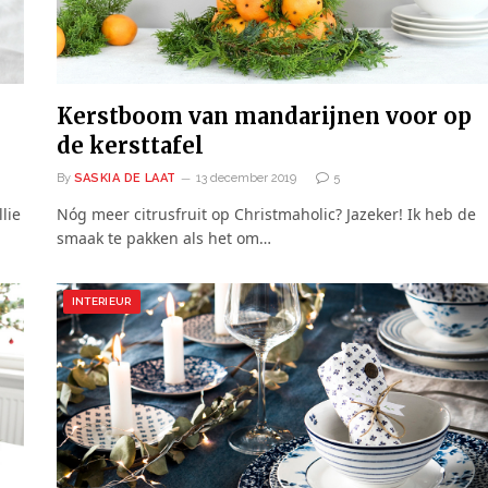
Kerstboom van mandarijnen voor op
de kersttafel
By
SASKIA DE LAAT
13 december 2019
5
lie
Nóg meer citrusfruit op Christmaholic? Jazeker! Ik heb de
smaak te pakken als het om…
INTERIEUR