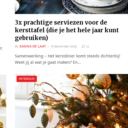
3x prachtige serviezen voor de
kersttafel (die je het hele jaar kunt
gebruiken)
By
SASKIA DE LAAT
8 december 2019
11
et
Samenwerking – Het kerstdiner komt steeds dichterbij!
Weet jij al wat je gaat maken? En…
INTERIEUR