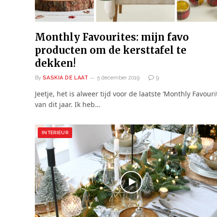
Monthly Favourites: mijn favo
producten om de kersttafel te
dekken!
By
SASKIA DE LAAT
5 december 2019
9
Jeetje, het is alweer tijd voor de laatste ‘Monthly Favouri
van dit jaar. Ik heb…
INTERIEUR