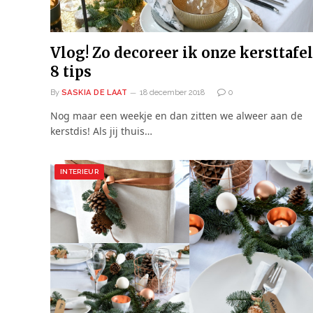
Vlog! Zo decoreer ik onze kersttafel
8 tips
By
SASKIA DE LAAT
18 december 2018
0
Nog maar een weekje en dan zitten we alweer aan de
kerstdis! Als jij thuis…
INTERIEUR