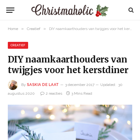
»
»
Home
Creatief
DIY naamkaarthouders van twijgjes voor het kerstdiner
CREATIEF
DIY naamkaarthouders van
twijgjes voor het kerstdiner
By
SASKIA DE LAAT
3 december 2017
Updated:
30
augustus 2020
2 reacties
3 Mins Read