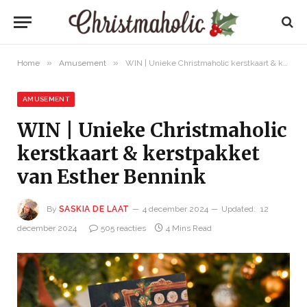
»
»
Home
Amusement
WIN | Unieke Christmaholic kerstkaart & kerstpakket van Esther Bennink
AMUSEMENT
WIN | Unieke Christmaholic
kerstkaart & kerstpakket
van Esther Bennink
By
SASKIA DE LAAT
4 december 2024
Updated:
12
december 2024
505 reacties
4 Mins Read