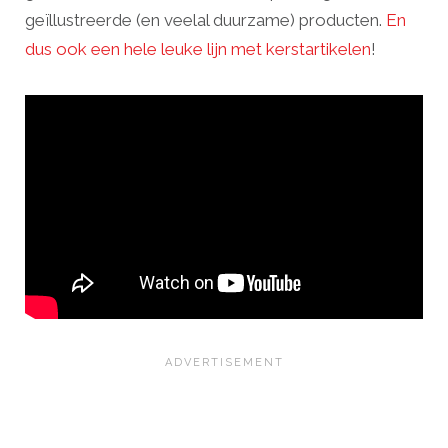
geïllustreerde (en veelal duurzame) producten.
En
dus ook een hele leuke lijn met kerstartikelen
!