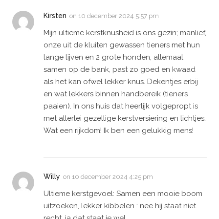
Kirsten
on
10 december 2024 5:57 pm
Mijn ultieme kerstknusheid is ons gezin; manlief,
onze uit de kluiten gewassen tieners met hun
lange lijven en 2 grote honden, allemaal
samen op de bank, past zo goed en kwaad
als het kan ofwel lekker knus. Dekentjes erbij
en wat lekkers binnen handbereik (tieners
paaien). In ons huis dat heerlijk volgepropt is
met allerlei gezellige kerstversiering en lichtjes.
Wat een rijkdom! Ik ben een gelukkig mens!
Willy
on
10 december 2024 4:25 pm
Ultieme kerstgevoel: Samen een mooie boom
uitzoeken, lekker kibbelen : nee hij staat niet
recht, ja dat staat ie wel.