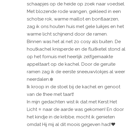
schaapjes op de heide op zoek naar voedsel.
Met blozende rode wangen, gekleed in een
schotse rok, warme maillot en bontlaarzen,
zag ik ons houten huis met gele luikjes en het
warme licht schijnend door de ramen.
Binnen was het al net zo cosy als buiten. De
houtkachel knisperde en de fluitketel stond al
op het fornuis met heerlijk zelfgemaakte
appeltaart op de kachel. Door de geruite
ramen zag ik de eerste sneeuwvlokjes al weer
neerdalen.❄️
Ik kroop in de stoel bij de kachel en genoot
van de thee met taart!
In mijn gedachten wist ik dat met Kerst Het
Licht ⭐️ naar de aarde was gekomen! En door
het kindje in de kribbe, mocht ik genieten
omdat Hij mij al dit moois gegeven had!❤️