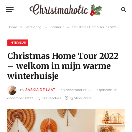
»
»
»
Home
Versiering
Interieur
Christmas Home Tour 2022 – welkom in mijn warme winterhuisje
INTERIEUR
Christmas Home Tour 2022
– welkom in mijn warme
winterhuisje
By
SASKIA DE LAAT
18 december 2022
Updated:
18
december 2022
72 reacties
13 Mins Read