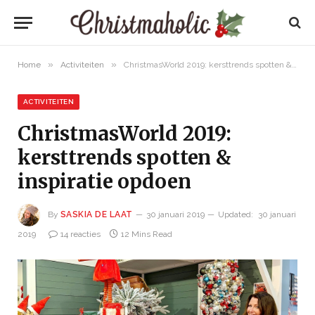
»
»
Home
Activiteiten
ChristmasWorld 2019: kersttrends spotten & inspiratie opdoen
ACTIVITEITEN
ChristmasWorld 2019:
kersttrends spotten &
inspiratie opdoen
By
SASKIA DE LAAT
30 januari 2019
Updated:
30 januari
2019
14 reacties
12 Mins Read