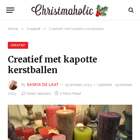
»
»
Home
Creatief
Creatief met kapotte kerstballen
CREATIEF
Creatief met kapotte
kerstballen
By
SASKIA DE LAAT
15 oktober 2013
Updated:
15 oktober
2013
Geen reacties
2 Mins Read