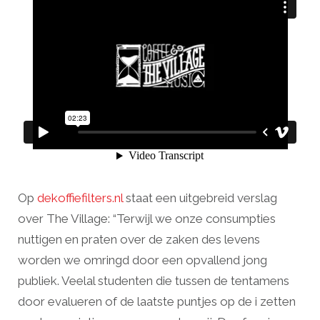
Op
dekoffiefilters.nl
staat een uitgebreid verslag
over The Village: “Terwijl we onze consumpties
nuttigen en praten over de zaken des levens
worden we omringd door een opvallend jong
publiek. Veelal studenten die tussen de tentamens
door evalueren of de laatste puntjes op de i zetten