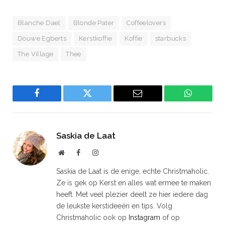
Blanche Dael
Blonde Pater
Coffeelovers
Douwe Egberts
Kerstkoffie
Koffie
starbucks
The Village
Thee
Facebook
Twitter
Email
WhatsAp
Saskia de Laat
Website
Facebook
Instagram
Saskia de Laat is de enige, echte Christmaholic.
Ze is gek op Kerst en alles wat ermee te maken
heeft. Met veel plezier deelt ze hier iedere dag
de leukste kerstideeën en tips. Volg
Christmaholic ook op
Instagram
of op