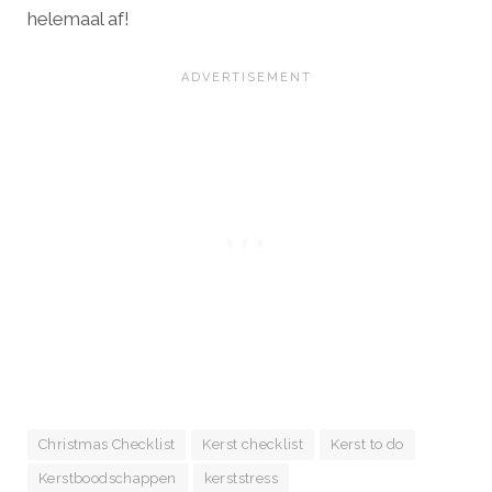
helemaal af!
Christmas Checklist
Kerst checklist
Kerst to do
Kerstboodschappen
kerststress