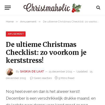
»
»
Home
Amusement
De ultieme Christmas Checklist: zo voorkom je kerststress!
AMUSEMENT
De ultieme Christmas
Checklist: zo voorkom je
kerststress!
By
SASKIA DE LAAT
15 december 2015
Updated:
15
december 2015
Geen reacties
9 Mins Read
Nog heel even en dan is het alweer kerst!
December is een verschrikkelijk drukke maand, en