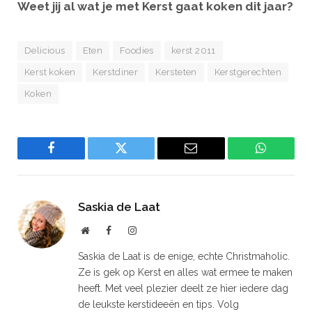
Weet jij al wat je met Kerst gaat koken dit jaar?
Delicious
Eten
Foodies
kerst 2011
Kerst koken
Kerstdiner
Kersteten
Kerstgerechten
Koken
Facebook
Twitter
Email
WhatsAp
Saskia de Laat
Website
Facebook
Instagram
Saskia de Laat is de enige, echte Christmaholic.
Ze is gek op Kerst en alles wat ermee te maken
heeft. Met veel plezier deelt ze hier iedere dag
de leukste kerstideeën en tips. Volg