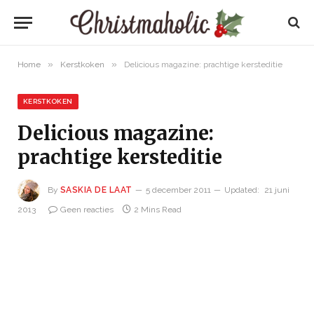
»
»
Home
Kerstkoken
Delicious magazine: prachtige kersteditie
KERSTKOKEN
Delicious magazine:
prachtige kersteditie
By
SASKIA DE LAAT
5 december 2011
Updated:
21 juni
2013
Geen reacties
2 Mins Read