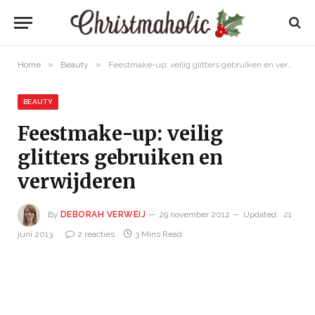
»
»
Home
Beauty
Feestmake-up: veilig glitters gebruiken en verwijderen
BEAUTY
Feestmake-up: veilig
glitters gebruiken en
verwijderen
By
DEBORAH VERWEIJ
29 november 2012
Updated:
21
juni 2013
2 reacties
3 Mins Read