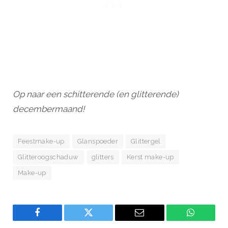
Op naar een schitterende (en glitterende)
decembermaand!
Feestmake-up
Glanspoeder
Glittergel
Glitteroogschaduw
glitters
Kerst make-up
Make-up
Facebook
Twitter
Email
WhatsAp