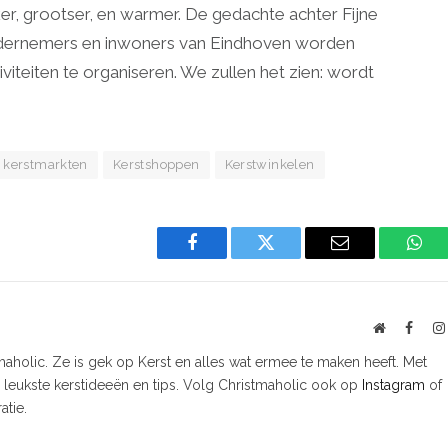
er, grootser, en warmer. De gedachte achter Fijne
 ondernemers en inwoners van Eindhoven worden
iteiten te organiseren. We zullen het zien: wordt
kerstmarkten
Kerstshoppen
Kerstwinkelen
Facebook
Twitter
Email
Wha
Website
Faceb
tmaholic. Ze is gek op Kerst en alles wat ermee te maken heeft. Met
e leukste kerstideeën en tips. Volg Christmaholic ook op
Instagram
of
atie.