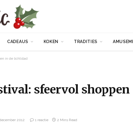
CADEAUS
KOKEN
TRADITIES
AMUSEM
en in de lichtstad
stival: sfeervol shoppen
 december 2012
1 reactie
2 Mins Read