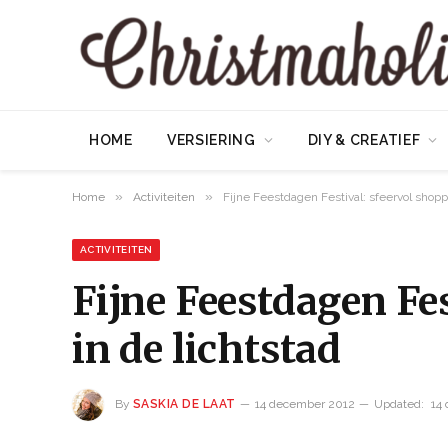
HOME
VERSIERING
DIY & CREATIEF
»
»
Home
Activiteiten
Fijne Feestdagen Festival: sfeervol shopp
ACTIVITEITEN
Fijne Feestdagen Fe
in de lichtstad
By
SASKIA DE LAAT
14 december 2012
Updated:
14