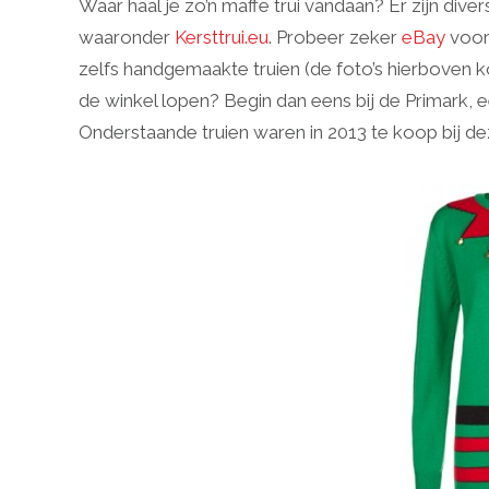
Waar haal je zo’n maffe trui vandaan? Er zijn div
waaronder
Kersttrui.eu
. Probeer zeker
eBay
voor 
zelfs handgemaakte truien (de foto’s hierboven ko
de winkel lopen? Begin dan eens bij de Primark, e
Onderstaande truien waren in 2013 te koop bij dez