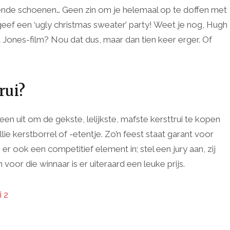
mende schoenen… Geen zin om je helemaal op te doffen met
geef een ‘ugly christmas sweater’ party! Weet je nog, Hugh
get Jones-film? Nou dat dus, maar dan tien keer erger. Of
rui?
en uit om de gekste, lelijkste, mafste kersttrui te kopen
lie kerstborrel of -etentje. Zo’n feest staat garant voor
je er ook een competitief element in; stel een jury aan, zij
n voor die winnaar is er uiteraard een leuke prijs.