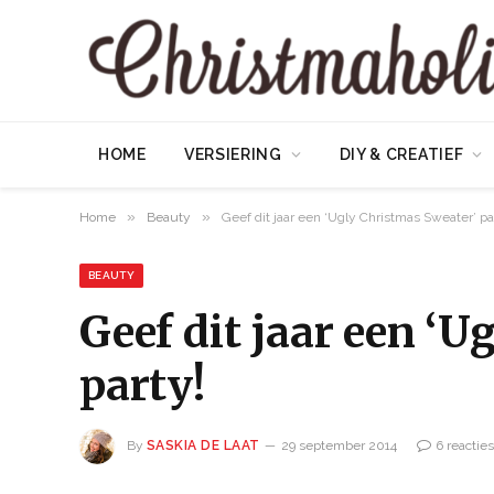
HOME
VERSIERING
DIY & CREATIEF
»
»
Home
Beauty
Geef dit jaar een ‘Ugly Christmas Sweater’ pa
BEAUTY
Geef dit jaar een ‘
party!
By
SASKIA DE LAAT
29 september 2014
6 reacties