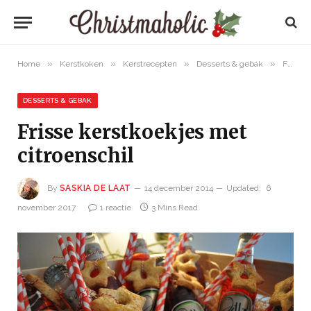
»
»
»
»
Home
Kerstkoken
Kerstrecepten
Desserts & gebak
Frisse kerstkoekjes met citroenschil
DESSERTS & GEBAK
Frisse kerstkoekjes met
citroenschil
By
SASKIA DE LAAT
14 december 2014
Updated:
6
november 2017
1 reactie
3 Mins Read