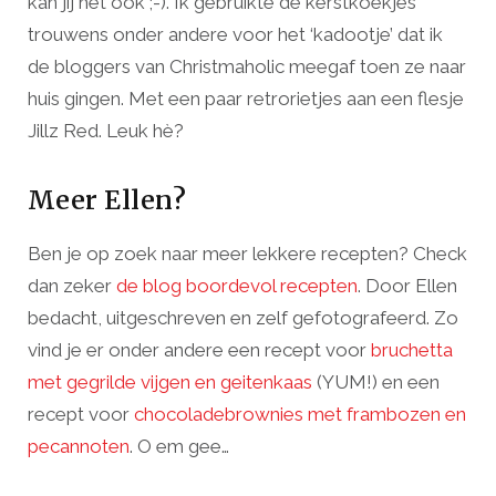
kan jij het ook ;-). Ik gebruikte de kerstkoekjes
trouwens onder andere voor het ‘kadootje’ dat ik
de bloggers van Christmaholic meegaf toen ze naar
huis gingen. Met een paar retrorietjes aan een flesje
Jillz Red. Leuk hè?
Meer Ellen?
Ben je op zoek naar meer lekkere recepten? Check
dan zeker
de blog boordevol recepten
. Door Ellen
bedacht, uitgeschreven en zelf gefotografeerd. Zo
vind je er onder andere een recept voor
bruchetta
met gegrilde vijgen en geitenkaas
(YUM!) en een
recept voor
chocoladebrownies met frambozen en
pecannoten
. O em gee…