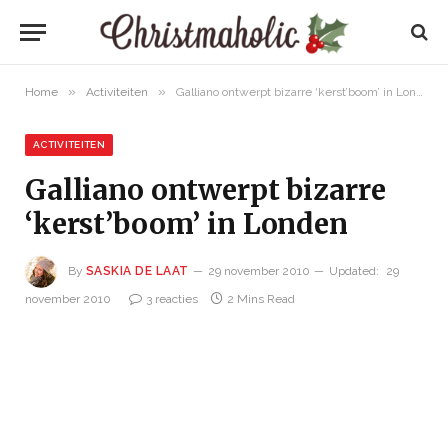
»
»
Home
Activiteiten
Galliano ontwerpt bizarre ‘kerst’boom’ in Londen
ACTIVITEITEN
Galliano ontwerpt bizarre
‘kerst’boom’ in Londen
By
SASKIA DE LAAT
29 november 2010
Updated:
29
november 2010
3 reacties
2 Mins Read