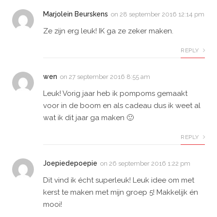
Marjolein Beurskens
on
28 september 2016 12:14 pm
Ze zijn erg leuk! IK ga ze zeker maken.
REPLY
wen
on
27 september 2016 8:55 am
Leuk! Vorig jaar heb ik pompoms gemaakt
voor in de boom en als cadeau dus ik weet al
wat ik dit jaar ga maken 🙂
REPLY
Joepiedepoepie
on
26 september 2016 1:22 pm
Dit vind ik écht superleuk! Leuk idee om met
kerst te maken met mijn groep 5! Makkelijk én
mooi!