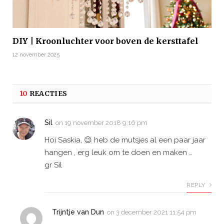
DIY | Kroonluchter voor boven de kersttafel
12 november 2025
10
REACTIES
Sil
on
19 november 2018 9:16 pm
Hoi Saskia, 😉 heb de mutsjes al een paar jaar
hangen , erg leuk om te doen en maken …
gr Sil
REPLY
Trijntje van Dun
on
3 december 2021 11:54 pm